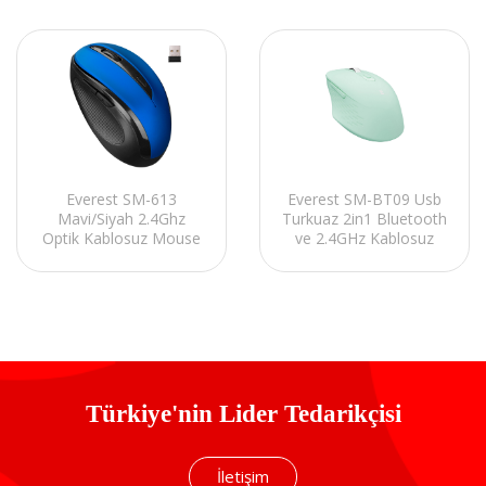
Everest SM-BT09 Usb
Everest SM-613
Turkuaz 2in1 Bluetooth
Mavi/Siyah 2.4Ghz
ve 2.4GHz Kablosuz
Optik Kablosuz Mouse
Mouse
Türkiye'nin Lider Tedarikçisi
İletişim