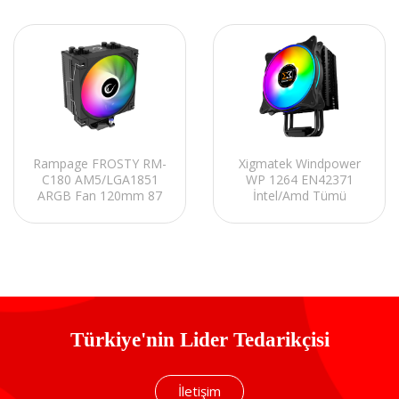
Rampage FROSTY RM-
Xigmatek Windpower
C180 AM5/LGA1851
WP 1264 EN42371
ARGB Fan 120mm 87
İntel/Amd Tümü
CFM TDP180W Siyah
120mm AT120
CPU Fan
Rainbow PWM Fan Fan
CPU Soğutucu
Türkiye'nin Lider Tedarikçisi
İletişim