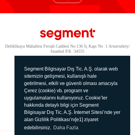
Deliklikaya Mahallesi Fersah Caddesi No:136 İç Kapı No :1 Arnavutköy/
İstanbul P.K :34555
Güvenlik
KVKK Politikamız
Segment Bilgisayar Dış Tic. A.Ş. olarak web
Gizlilik Politikamız
sitemizin gelişmesi, kullanışlı hale
getirilmesi, etkili ve güvenli olması amacıyla
Aydınlatma Metni
Çerez (cookie) vb. program ve
İmha Politikası
uygulamalarını kullanıyoruz. Cookie’ler
444 78 99
hakkında detaylı bilgi için Segment
Bilgisayar Dış Tic. A.Ş. İnternet Sitesi’nde yer
info@segment.com.tr
alan Gizlilik Politikası’nı[e1] ziyaret
edebilirsiniz.
Daha Fazla