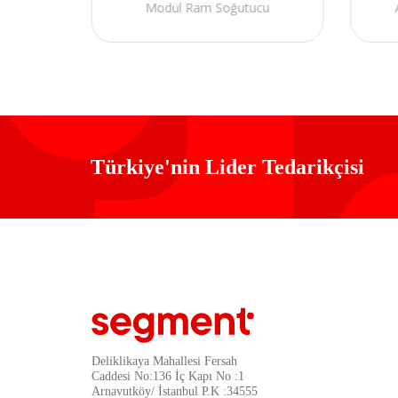
Modül Ram Soğutucu
ı
Türkiye'nin Lider Tedarikçisi
Deliklikaya Mahallesi Fersah
Caddesi No:136 İç Kapı No :1
Arnavutköy/ İstanbul P.K :34555