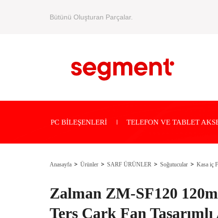
Bütünü Oluşturan Parçalar.
PC BİLEŞENLERİ
TELEFON VE TABLET AKS
Anasayfa
Ürünler
SARF ÜRÜNLER
Soğutucular
Kasa iç F
Zalman ZM-SF120 120
Ters Çark Fan Tasarım