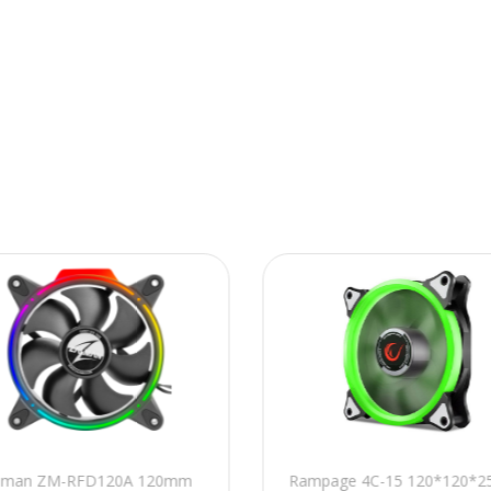
lman ZM-RFD120A 120mm
Rampage 4C-15 120*120*