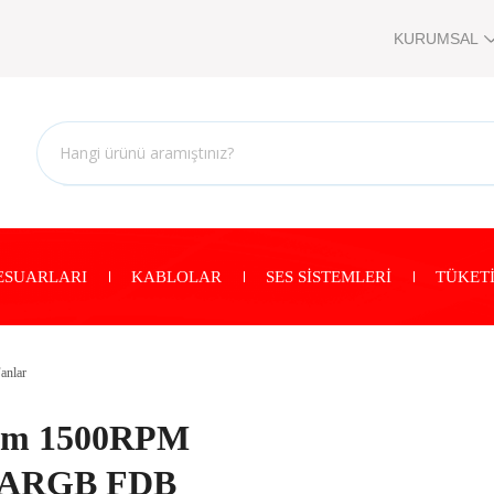
KURUMSAL
ESUARLARI
KABLOLAR
SES SİSTEMLERİ
TÜKETİ
anlar
mm 1500RPM
lı ARGB FDB