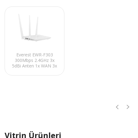
Router
Destekli Kablosuz Wifi
Router
Everest EWR-F303
300Mbps 2.4GHz 3x
5dBi Anten 1x WAN 3x
LAN
Repeater+AP+WISP
Destekli Wireless
Router
Vitrin Ürünleri