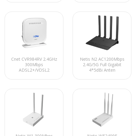
Repeater+AP Kablosuz
Router
Menzil Genişletici
Cnet CVR984RV 2.4GHz
Netis N2 AC1200Mbps
300Mbps
2.4G/5G Full Gigabit
ADSL2+/VDSL2
4*5dBi Anten
Kablosuz Modem
AP+Repeater+WISP
Router
Easy Mesh Kablosuz
Router
Netis W1 300Mbps
Netis WF2409E