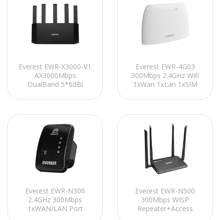
Everest EWR-X3000-V1
Everest EWR-4G03
AX3000Mbps
300Mbps 2.4GHz Wifi
DualBand 5*6dBi
1xWan 1xLan 1xSIM
Anten
Card 4G LTE Wireless
WISP+AP+Repeater
Router
Destekli Kablosuz Wifi
Router
Everest EWR-N300
Everest EWR-N500
2.4GHz 300Mbps
300Mbps WISP
1xWAN/LAN Port
Repeater+Access
Dahili Antenli
Point+Bridge Kablosuz