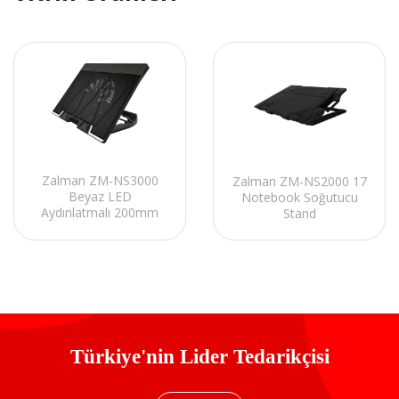
Zalman ZM-NS3000
Zalman ZM-NS2000 17
Beyaz LED
Notebook Soğutucu
Aydınlatmalı 200mm
Stand
Fan 17 Notebook
Soğutucu Stand
Türkiye'nin Lider Tedarikçisi