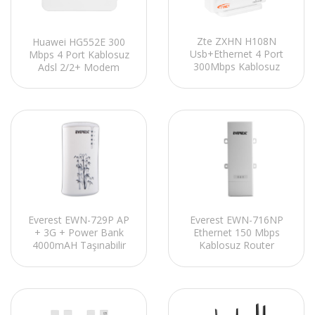
Zte ZXHN H108N
Huawei HG552E 300
Usb+Ethernet 4 Port
Mbps 4 Port Kablosuz
300Mbps Kablosuz
Adsl 2/2+ Modem
Adsl 2+ Modem Router
Everest EWN-729P AP
Everest EWN-716NP
+ 3G + Power Bank
Ethernet 150 Mbps
4000mAH Taşınabilir
Kablosuz Router
Kablosuz Router
Yüksek Hızlı Acces
Point