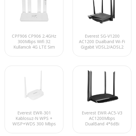
CPF906 CP906 2.4GHz
Everest SG-V1200
300Mbps Wifi 32
AC1200 Dualband Wi-Fi
Kullanıcılı 4G LTE Sim
Gigabit VDSL2/ADSL2
Kartlı Router
4*5dbi Antenli
Kablosuz Modem
Router
Everest EWR-301
Everest EWR-AC5-V3
Kablosuz-N WPS +
AC1200Mbps
WISP+WDS 300 Mbps
DualBand 4*6dBi
Repeater+Access
Anten
Point+Bridge Kablosuz
WISP+AP+Repeater