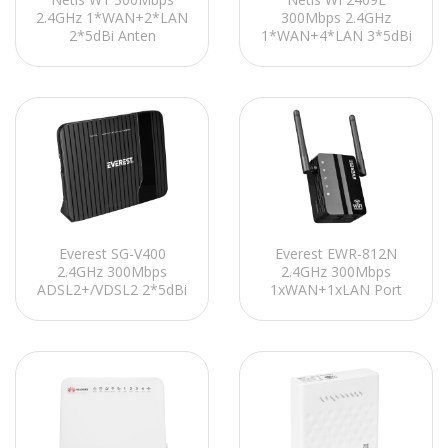
2.4GHz 1*WAN+2*LAN
300Mbps 2.4GHz
2*5dBi Anten
1*WAN+4*LAN 3*5dBi
AP+Repeater+WISP
Anten
Smart Kablosuz Router
AP+Repeater+WISP
Smart Kablosuz Router
Everest SG-V400
Everest EWR-812N
2.4GHz 300Mbps
2.4GHz 300Mbps
ADSL2+/VDSL2 2*5dBi
1xWAN+1xLAN Port
Dahili Antenli VoIP
2x2dBi Anten
Destekli Kablosuz
Repeater+AP Kablosuz
Modem Router
Menzil Genişletici