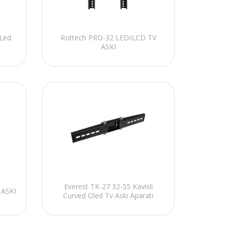
-Led
Rottech PRO-32 LED/LCD TV
ASKI
Everest TK-27 32-55 Kavisli
 ASKI
Curved Oled Tv Askı Aparatı