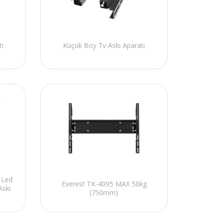
tı
Küçük Boy Tv Askı Aparatı
 Led
Everest TK-4095 MAX 50kg
Askı
(750mm)