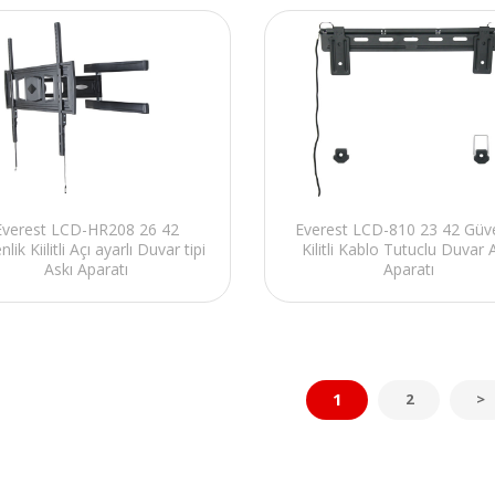
Everest LCD-HR208 26 42
Everest LCD-810 23 42 Güve
lik Kiilitli Açı ayarlı Duvar tipi
Kilitli Kablo Tutuclu Duvar 
Askı Aparatı
Aparatı
1
2
>