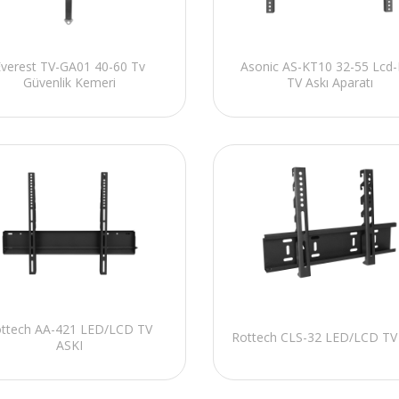
verest TV-GA01 40-60 Tv
Asonic AS-KT10 32-55 Lcd
Güvenlik Kemeri
TV Askı Aparatı
ttech AA-421 LED/LCD TV
Rottech CLS-32 LED/LCD TV
ASKI