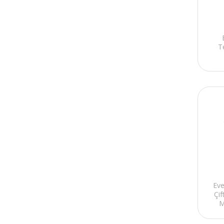
T
Eve
Çif
M