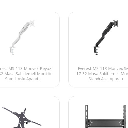
rest MS-113 Monvex Beyaz
Everest MS-113 Monvex Si
32 Masa Sabitlemeli Monitör
17-32 Masa Sabitlemeli Mon
Standı Askı Aparatı
Standı Askı Aparatı