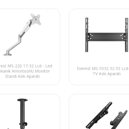
rest MS-220 17-32 Lcd - Led
Everest MS-5532 32-55 Lcd
kanik Amortisörlü Monitör
TV Askı Aparatı
Standı Askı Aparatı