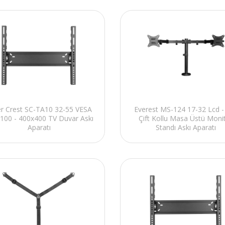
er Crest SC-TA10 32-55 VESA
Everest MS-124 17-32 Lcd -
100 - 400x400 TV Duvar Askı
Çift Kollu Masa Üstü Moni
Aparatı
Standı Askı Aparatı