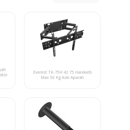
yah
Everest TK-75H 42 75 Hareketli
itör
Max 50 Kg Askı Aparatı