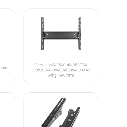
Everest MS-8540 40-85 VESA
-Led
300x300-400x400-600x400 MAX
50kg (640mm)