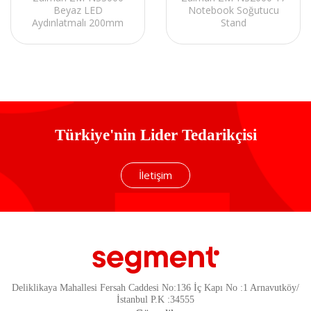
Beyaz LED
Notebook Soğutucu
Aydınlatmalı 200mm
Stand
Fan 17 Notebook
Soğutucu Stand
Türkiye'nin Lider Tedarikçisi
İletişim
Deliklikaya Mahallesi Fersah Caddesi No:136 İç Kapı No :1 Arnavutköy/
İstanbul P.K :34555