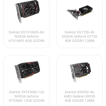
Everest EGTX1660S-6G
Everest EGT730-4G
NVIDIA Geforce
NVIDIA Geforce GT730
GTX1660S 6GB GDDR6
4GB GDDR3 128Bit
192Bit 1*HDMI-
1*HDMI-1*VGA-1*DVI
1*VGA-1*DVI Tek Fanlı
Tek Fanlı Ekran Kartı
Ekran Kartı
Everest ERTX3060-12G
Everest ERX550-4G
NVIDIA Geforce
AMD Radeon RX550
RTX3060 12GB GDDR6
4GB GDDR5 128Bit
192Bit 3*DISPLAY -
1*HDMI-1*VGA-1*DVI