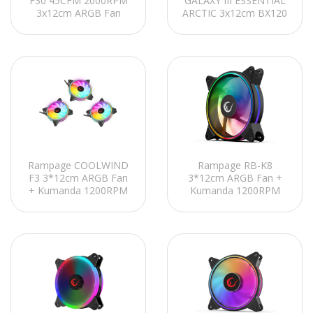
F30 45CFM 2000RPM
GALAXY III ESSENTIAL
3x12cm ARGB Fan
ARCTIC 3x12cm BX120
Aura3P+4P 3in1 AIO
ARGB Fan
Tümleşik Siyah Kasa
Kontrolcü+Kumanda
Fan Kiti
Beyaz Kasa Fan Kiti
Rampage COOLWIND
Rampage RB-K8
F3 3*12cm ARGB Fan
3*12cm ARGB Fan +
+ Kumanda 1200RPM
Kumanda 1200RPM
Gaming Oyuncu Kasa
Gaming Oyuncu Kasa
Fan Kiti
Fan Kiti