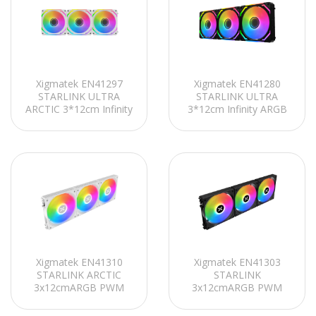
Xigmatek EN41297
Xigmatek EN41280
STARLINK ULTRA
STARLINK ULTRA
ARCTIC 3*12cm Infinity
3*12cm Infinity ARGB
ARGB PWM Kablo
PWM Kablo Siyah Mini
Beyaz Mini ARGB
ARGB Kontrolcülü
Kontrolcülü Tümleşik
Tümleşik Modüler Kasa
Modüler Kasa
Fan Kit
Xigmatek EN41310
Xigmatek EN41303
STARLINK ARCTIC
STARLINK
3x12cmARGB PWM
3x12cmARGB PWM
Kablolu Beyaz Mini
Kablolu Siyah Mini
ARGB Kontrolcülü
ARGB Kontrolcülü