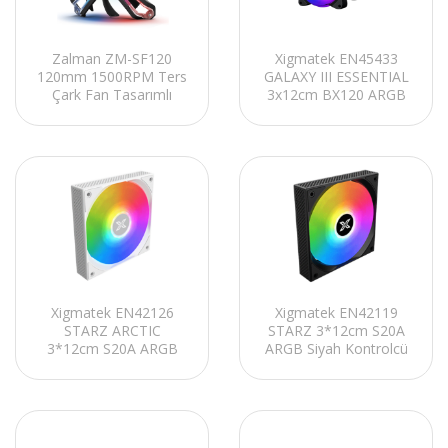
Zalman ZM-SF120
Xigmatek EN45433
120mm 1500RPM Ters
GALAXY III ESSENTIAL
Çark Fan Tasarımlı
3x12cm BX120 ARGB
ARGB FDB Kasa Fanı
Fan
Kontolcü+Kumanda
Siyah Kasa Fan Kiti
Xigmatek EN42126
Xigmatek EN42119
STARZ ARCTIC
STARZ 3*12cm S20A
3*12cm S20A ARGB
ARGB Siyah Kontrolcü
Beyaz Kontrolcü +
+ Kumanda Kasa Fan
Kumanda Kasa Fan Kiti
Kiti