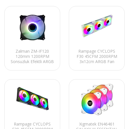
Tümleşik Modüler Kasa
Tümleşik Modüler Kasa
Fan Kiti
Fan Kiti
Zalman ZM-IF120
Rampage CYCLOPS
120mm 1200RPM
F30 45CFM 2000RPM
Sonsuzluk Efektli ARGB
3x12cm ARGB Fan
Kasa Fanı
Aura3P+4P 3in1 AIO
Tümleşik Beyaz Kasa
Fan Kiti
Rampage CYCLOPS
Xigmatek EN46461