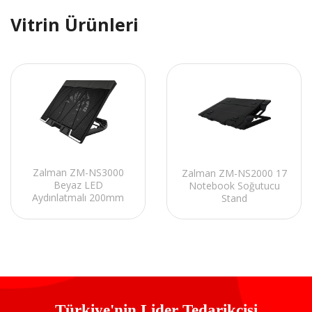
Vitrin Ürünleri
Zalman ZM-NS3000
Zalman ZM-NS2000 17
Beyaz LED
Notebook Soğutucu
Aydınlatmalı 200mm
Stand
Fan 17 Notebook
Soğutucu Stand
Türkiye'nin Lider Tedarikçisi