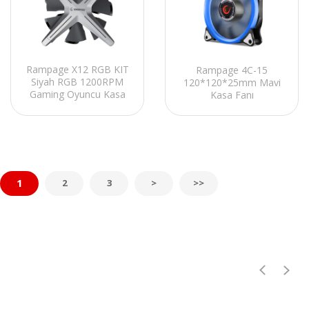
Rampage X12 RGB KIT
Rampage 4C-15
Siyah RGB 1200RPM
120*120*25mm Mavi
Gaming Oyuncu Kasa
Kasa Fanı
Fan Kiti
1
2
3
>
>>