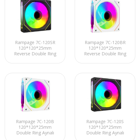
Rampage 7C-120SR
Rampage 7C-120BR
120*120*25mm
120*120*25mm
Reverse Double Ring
Reverse Double Ring
Aynalı ARGB Siyah
Aynalı ARGB Beyaz
Kasa Fanı
Kasa Fanı
Rampage 7C-120B
Rampage 7C-120S
120*120*25mm
120*120*25mm
Double Ring Aynalı
Double Ring Aynalı
ARGB Beyaz Kasa Fanı
ARGB Siyah Kasa Fanı