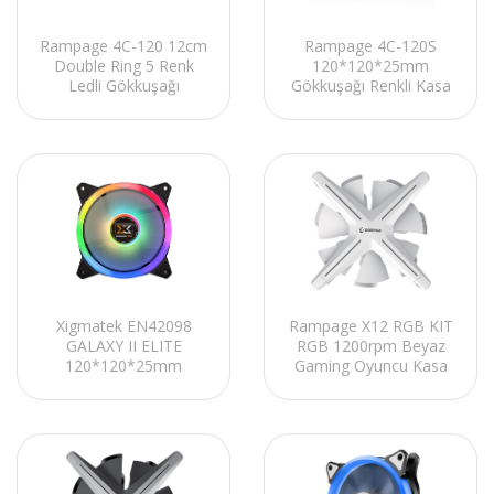
Rampage 4C-120 12cm
Rampage 4C-120S
Double Ring 5 Renk
120*120*25mm
Ledli Gökkuşağı
Gökkuşağı Renkli Kasa
Rainbow Kasa Fanı
Fanı
Xigmatek EN42098
Rampage X12 RGB KIT
GALAXY II ELITE
RGB 1200rpm Beyaz
120*120*25mm
Gaming Oyuncu Kasa
3*AY120 ARGB Fan
Fan Kiti
Panel+Kumandalı Kasa
Fan Kiti