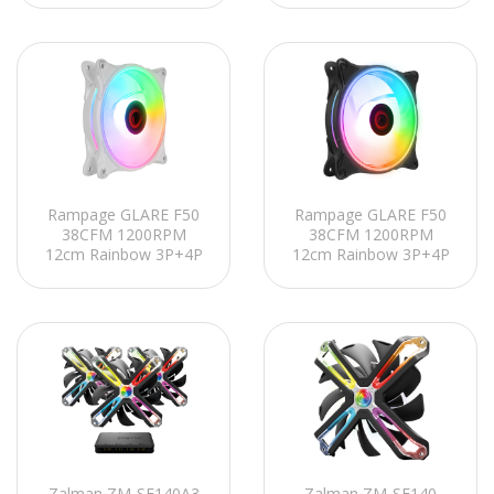
Rampage GLARE F50
Rampage GLARE F50
38CFM 1200RPM
38CFM 1200RPM
12cm Rainbow 3P+4P
12cm Rainbow 3P+4P
Molex Soketli Beyaz
Molex Soketli Siyah
Kasa Fanı
Kasa Fanı
Zalman ZM-SF140A3
Zalman ZM-SF140