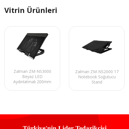
Vitrin Ürünleri
Zalman ZM-NS3000
Zalman ZM-NS2000 17
Beyaz LED
Notebook Soğutucu
Aydınlatmalı 200mm
Stand
Fan 17 Notebook
Soğutucu Stand
Türkiye'nin Lider Tedarikçisi