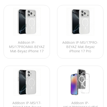
Addison IP-
Addison IP-MS/17PRO-
MS/17PROMAX-BEYAZ
BEYAZ Mat-Beyaz
Mat-Beyaz iPhone 17
iPhone 17 Pro
Pro Max MagSafe
MagSafe Telefon Kılıfı
Telefon Kılıfı
Addison IP-MS/17-
Addison IP-