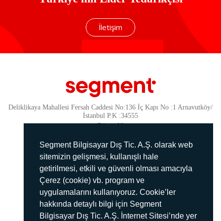
İletişim
Deliklikaya Mahallesi Fersah Caddesi No:136 İç Kapı No :1 Arnavutköy/
İstanbul P.K :34555
Güvenlik
KVKK Politikamız
Segment Bilgisayar Dış Tic. A.Ş. olarak web
Gizlilik Politikamız
sitemizin gelişmesi, kullanışlı hale
getirilmesi, etkili ve güvenli olması amacıyla
Aydınlatma Metni
Çerez (cookie) vb. program ve
İmha Politikası
uygulamalarını kullanıyoruz. Cookie’ler
444 78 99
hakkında detaylı bilgi için Segment
Bilgisayar Dış Tic. A.Ş. İnternet Sitesi’nde yer
info@segment.com.tr