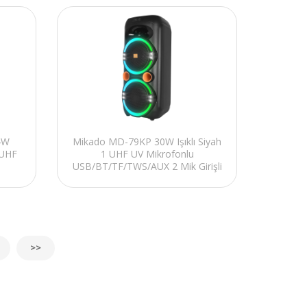
4W
Mikado MD-79KP 30W Işıklı Siyah
 UHF
1 UHF UV Mikrofonlu
USB/BT/TF/TWS/AUX 2 Mik Girişli
2A
Type-C Şarjlı Toplantı-Parti
Hop
Hoparlö
>>