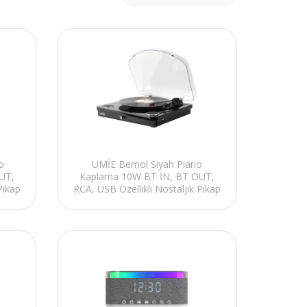
o
UMİE Bemol Siyah Piano
UT,
Kaplama 10W BT İN, BT OUT,
Pikap
RCA, USB Özellikli Nostaljik Pikap