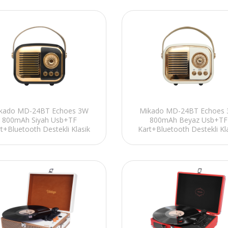
kado MD-24BT Echoes 3W
Mikado MD-24BT Echoes
800mAh Siyah Usb+TF
800mAh Beyaz Usb+TF
t+Bluetooth Destekli Klasik
Kart+Bluetooth Destekli Kl
Retro Müzik Kutusu
Retro Müzik Kutusu