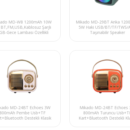
kado MD-W8 1200mAh 10W
Mikado MD-29BT Anka 120
i BT,FM,USB,Kablosuz Şarjlı
5W Haki USB/BT/TF/TWS/
GB-Gece Lambası Özellikli
Taşınabilir Speaker
Alarmlı Saat Speaker
kado MD-24BT Echoes 3W
Mikado MD-24BT Echoes
800mAh Pembe Usb+TF
800mAh Turuncu Usb+T
t+Bluetooth Destekli Klasik
Kart+Bluetooth Destekli Kl
Retro Müzik Kutusu
Retro Müzik Kutusu