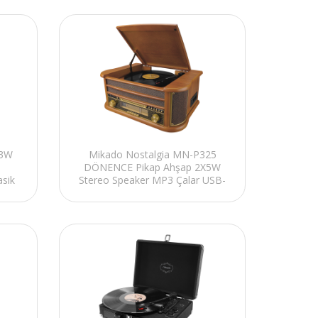
 3W
Mikado Nostalgia MN-P325
DÖNENCE Pikap Ahşap 2X5W
asik
Stereo Speaker MP3 Çalar USB-
Radyo-CD-Kaset -BT Müzik
Kutusu