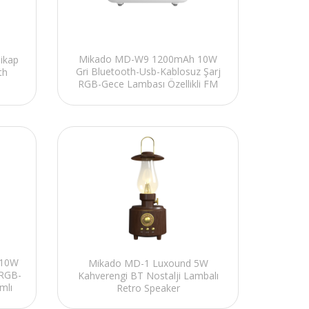
Mikado MD-W9 1200mAh 10W
ikap
Gri Bluetooth-Usb-Kablosuz Şarj
th
RGB-Gece Lambası Özellikli FM
Destekli Alarmlı Speaker
 10W
Mikado MD-1 Luxound 5W
 RGB-
Kahverengi BT Nostalji Lambalı
mlı
Retro Speaker