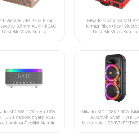
İE Vintage UM-P353 Pikap
Mikado Nostalgia MN-P3
etoothlu 3.5mm AUXINRCAO
Kırmızı Pikap+Rca+Blueto
Destekli Müzik Kutusu
Destekli Müzik Kutusu
kado MD-W8 1200mAh 10W
Mikado MD-208KP 40W Işıklı
 BT,USB,Kablosuz Şarjlı RGB-
3600mAh Siyah 1 VHF U
ce Lambası Özellikli Alarmlı
Mikrofonlu USB/BT/TF/TWS
Saat Speaker
2 Mik Girişli Type-C Şarjlı Top