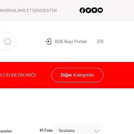
MARKALAR
İLETİŞİM
DESTEK
B2B Bayi Portalı
EN
Diğer
Kategoriler
Cİ ELEKTRONİĞİ
Sıralama
85 Ürün
temler