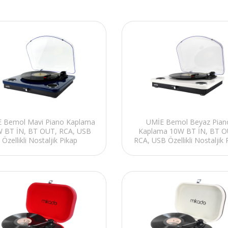
 Bemol Mavi Piano Kaplama
UMİE Bemol Beyaz Pian
 BT İN, BT OUT, RCA, USB
Kaplama 10W BT İN, BT O
Özellikli Nostaljik Pikap
RCA, USB Özellikli Nostaljik 