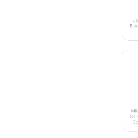
UM
Blu
Mi
Gri
Ge