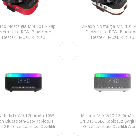
ado Nostalgia MN-101 Pikap
Mikado Nostalgia MN-101 P
ırmızı Usb+RCA+Bluetooth
Fil dişi Usb+RCA+Bluetoo
Destekli Müzik Kutusu
Destekli Müzik Kutusu
kado MD-W9 1200mAh 10W
Mikado MD-W10 1200mAh
yah Bluetooth-Usb-Kablosuz
Gri BT, USB, Kablosuz Şarjlı
j RGB-Gece Lambası Özellikli
Gece Lambası Özellikli Alar
M Destekli Alarmlı Speaker
Saat Speaker