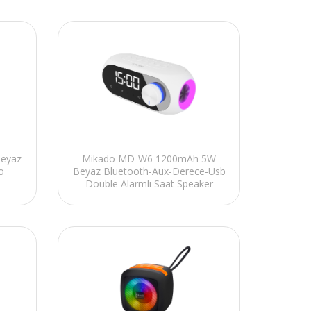
Beyaz
Mikado MD-W6 1200mAh 5W
o
Beyaz Bluetooth-Aux-Derece-Usb
Double Alarmlı Saat Speaker