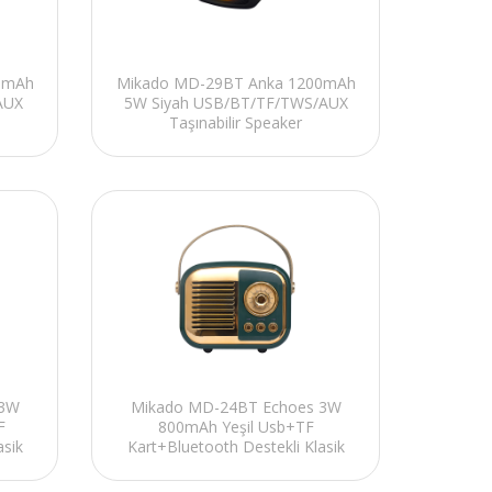
0mAh
Mikado MD-29BT Anka 1200mAh
AUX
5W Siyah USB/BT/TF/TWS/AUX
Taşınabilir Speaker
 3W
Mikado MD-24BT Echoes 3W
F
800mAh Yeşil Usb+TF
asik
Kart+Bluetooth Destekli Klasik
Retro Müzik Kutusu