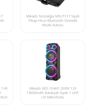
17
Mikado Nostalgia MN-P317 Siyah
oth
Pikap+Rca+Bluetooth Destekli
Müzik Kutusu
 7.4V
Mikado MD-104KP 200W 12V
V
14000mAh Bataryalı Siyah 1 UHF
/AUX
UV Mikrofonlu
lantı
USB/BT/TF/TWS/AUX RGB 220V
Kablolu Toplantı Anfisi