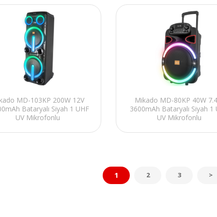
kado MD-103KP 200W 12V
Mikado MD-80KP 40W 7.
0mAh Bataryalı Siyah 1 UHF
3600mAh Bataryalı Siyah 1
UV Mikrofonlu
UV Mikrofonlu
/BT/TF/TWS/AUX RGB 220V
USB/BT/TF/TWS/AUX 9V 
Kablolu Toplantı Anfisi
Adaptörlü Toplantı-Parti 
1
2
3
>