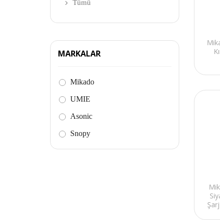
Tümü
Mik
K
MARKALAR
Mikado
UMIE
Asonic
Snopy
Mi
Si
Şar
F