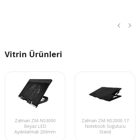
Vitrin Ürünleri
Zalman ZM-NS3000
Zalman ZM-NS2000 17
Beyaz LED
Notebook Soğutucu
Aydınlatmalı 200mm
Stand
Fan 17 Notebook