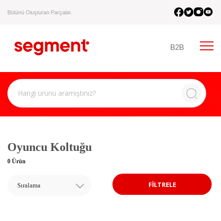
Bütünü Oluşturan Parçalar.
B2B
Oyuncu Koltuğu
0 Ürün
FİLTRELE
Sıralama