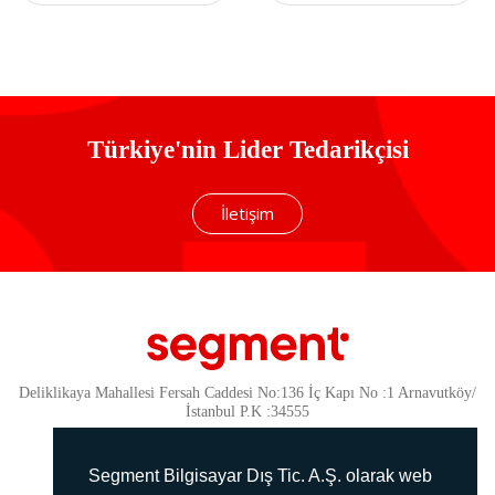
Soğutucu Stand
Türkiye'nin Lider Tedarikçisi
İletişim
Deliklikaya Mahallesi Fersah Caddesi No:136 İç Kapı No :1 Arnavutköy/
İstanbul P.K :34555
Güvenlik
KVKK Politikamız
Segment Bilgisayar Dış Tic. A.Ş. olarak web