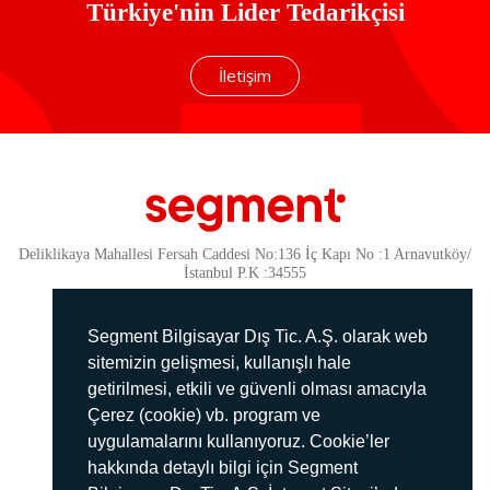
Türkiye'nin Lider Tedarikçisi
İletişim
Deliklikaya Mahallesi Fersah Caddesi No:136 İç Kapı No :1 Arnavutköy/
İstanbul P.K :34555
Güvenlik
KVKK Politikamız
Segment Bilgisayar Dış Tic. A.Ş. olarak web
Gizlilik Politikamız
sitemizin gelişmesi, kullanışlı hale
getirilmesi, etkili ve güvenli olması amacıyla
Aydınlatma Metni
Çerez (cookie) vb. program ve
İmha Politikası
uygulamalarını kullanıyoruz. Cookie’ler
444 78 99
hakkında detaylı bilgi için Segment