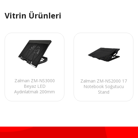
Vitrin Ürünleri
Zalman ZM-NS3000
Zalman ZM-NS2000 17
Beyaz LED
Notebook Soğutucu
Aydınlatmalı 200mm
Stand
Fan 17 Notebook
Soğutucu Stand