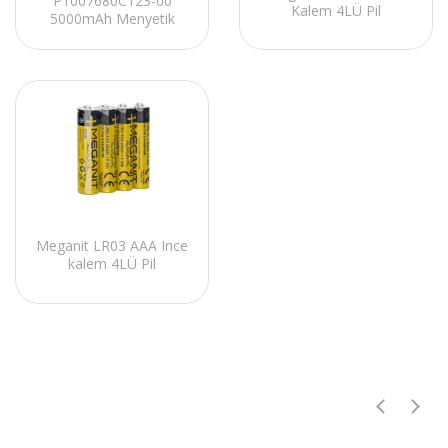
P1007680C123-00
Kalem 4LÜ Pil
5000mAh Menyetik
20W Siyah Taşınabilir
Pil Şarj Cihazı
Meganit LR03 AAA Ince
kalem 4LÜ Pil