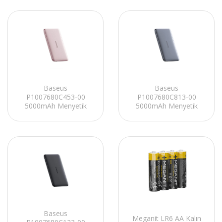
Baseus
Baseus
P1007680C453-00
P1007680C813-00
5000mAh Menyetik
5000mAh Menyetik
20W Pembe Taşınabilir
20W Gri Taşınabilir Pil
Pil Şarj Cihazı
Şarj Cihazı
Baseus
Meganit LR6 AA Kalın