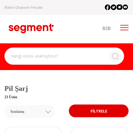
Bütünü Oluşturan Parçalar.
B2B
Pil Şarj
23 Ürün
FİLTRELE
Sıralama