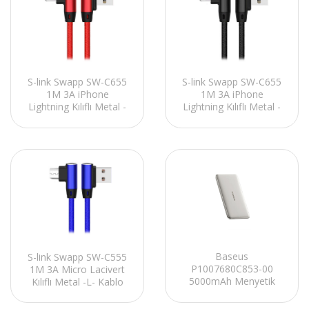
S-link Swapp SW-C655
S-link Swapp SW-C655
1M 3A iPhone
1M 3A iPhone
Lightning Kılıflı Metal -
Lightning Kılıflı Metal -
L- Kırmızı Data + Sarj
L- Siyah Data + Sarj
Kablosu
Kablosu
Baseus
S-link Swapp SW-C555
P1007680C853-00
1M 3A Micro Lacivert
5000mAh Menyetik
Kılıflı Metal -L- Kablo
20W Taşınabilir Pil Şarj
Cihazı