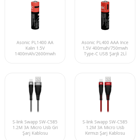
Asonic PL1400 AA
Asonic PL400 AAA Ince
Kalın 1.5V
1.5V 400mah/750mwh
1400mAh/2600mwh
Type-C USB Şarjli 2Lİ
Type-C USB Şarjli 2Lİ
Pil
Pil
S-link Swapp SW-C585
S-link Swapp SW-C585
1.2M 3A Micro Usb Gri
1.2M 3A Micro Usb
Şarj Kablosu
Kırmızı Şarj Kablosu