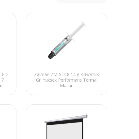
 LED
Zalman ZM-STC8 1.5g 8.3w/m.K
17
Gri Yüksek Performans Termal
nd
Macun