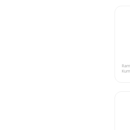
Bio Star
Maya Brown
Ilgaz
Lenovo
Powermaster
Fellowes
Rottech
Ram
Kuma
SPIRE
Weepy
Evercooler
Wexta
Baseus
BitFenix