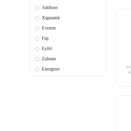
Addison
Xigmatek
Everest
Fsp
Eyfel
Zalman
Ev
Energizer
A
Silver Crest
3Q
Belkin
Addison Rampage
Hytech
S-link Swapp