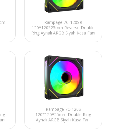
0cm
Rampage 7C-120SR
u
120*120*25mm Reverse Double
Ring Aynalı ARGB Siyah Kasa Fanı
Rampage 7C-120S
ing
120*120*25mm Double Ring
anı
Aynalı ARGB Siyah Kasa Fanı