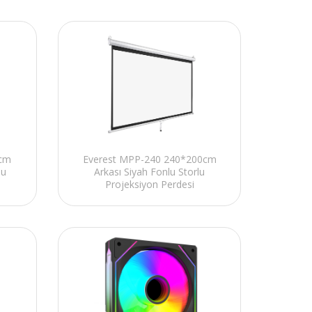
0cm
Everest MPP-240 240*200cm
lu
Arkası Siyah Fonlu Storlu
Projeksiyon Perdesi