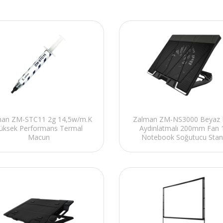
man ZM-STC11 2g 14,5w/m.K
Zalman ZM-NS3000 Beyaz
üksek Performans Termal
Aydınlatmalı 200mm Fan 
Macun
Notebook Soğutucu Sta