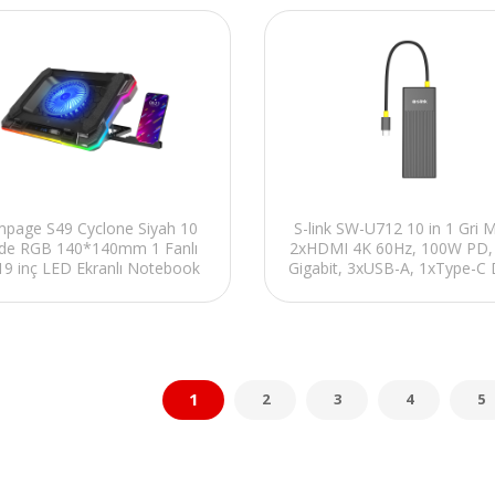
page S49 Cyclone Siyah 10
S-link SW-U712 10 in 1 Gri 
e RGB 140*140mm 1 Fanlı
2xHDMI 4K 60Hz, 100W PD,
19 inç LED Ekranlı Notebook
Gigabit, 3xUSB-A, 1xType-C 
Soğutucu Stand
SD/TF Type C Hub Adapt
1
2
3
4
5