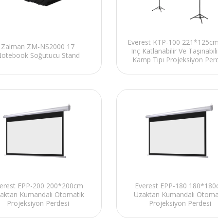
Everest KTP-100 221*125c
Zalman ZM-NS2000 17
Inç Katlanabilir Ve Taşınabili
otebook Soğutucu Stand
Kamp Tıpı Projeksiyon Per
erest EPP-200 200*200cm
Everest EPP-180 180*18
aktan Kumandalı Otomatik
Uzaktan Kumandalı Otoma
Projeksiyon Perdesi
Projeksiyon Perdesi