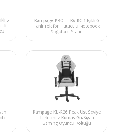
klı 6
Rampage PROTE R6 RGB Işıklı 6
etli
Fanlı Telefon Tutuculu Notebook
cu
Soğutucu Stand
yah
Rampage KL-R26 Peak Üst Seviye
itör
Terletmez Kumaş Gri/Siyah
Gaming Oyuncu Koltuğu