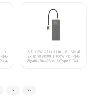
Metal
S-link SW-U711 11 in 1 Gri Metal
 RJ45
2xHDMI 8K30Hz 100W PD, RJ45
Data,
Gigabit, 5xUSB-A, 2xType-C Data
ör
Type C Hub Adaptör
>
>>