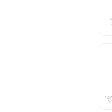
Rampage
Sandisk
Ev
Samuray
Evercool
oem
Uniqline
Wincase
Asonic
Keda
APPA
-
120
Ri
Dezenol