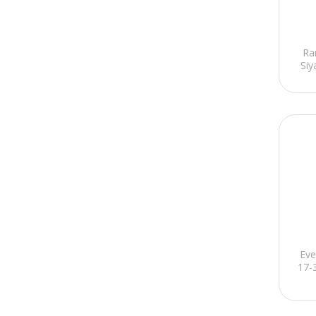
Nzxt
Ra
Siy
Eve
17-