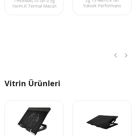
2g 13.4w/m.K Gri
THERMAL10 Gri 0.5g
Yüksek Performans
1w/m.K Termal Macun
Termal Macun
Vitrin Ürünleri