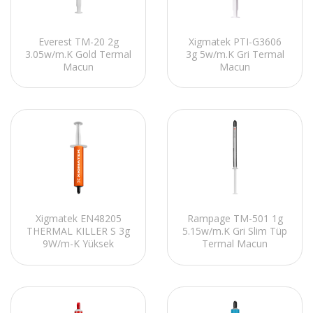
Everest TM-20 2g
Xigmatek PTI-G3606
3.05w/m.K Gold Termal
3g 5w/m.K Gri Termal
Macun
Macun
Xigmatek EN48205
Rampage TM-501 1g
THERMAL KILLER S 3g
5.15w/m.K Gri Slim Tüp
9W/m-K Yüksek
Termal Macun
Performans Termal
Macun