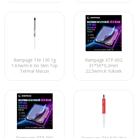
Rampage XTP-002
Rampage TM-130 1g
31*50*0,2mm
1.63w/m.K Gri Slim Tüp
22.5w/m.K Yüksek
Termal Macun
Performanslı Termal
Ped
Rampage XTP-001