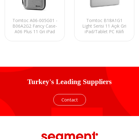
Tomtoc A06-005G01 -
Tomtoc B18A1G1
B06A2G2 Fancy Case-
Light Serisi 11 Açık Gri
A06 Plus 11 Gri iPad
iPad/Tablet PC Kılıfı
Kılıfı
Turkey's Leading Suppliers
Contact