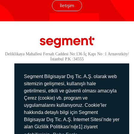
İletişim
Deliklikaya Mahallesi Fersah Caddesi No:136 İç Kapı No :1 Arnavutköy/
İstanbul P.K :34555
Güvenlik
KVKK Politikamız
Segment Bilgisayar Dış Tic. A.Ş. olarak web
Gizlilik Politikamız
sitemizin gelişmesi, kullanışlı hale
getirilmesi, etkili ve güvenli olması amacıyla
Aydınlatma Metni
Çerez (cookie) vb. program ve
İmha Politikası
uygulamalarını kullanıyoruz. Cookie’ler
444 78 99
hakkında detaylı bilgi için Segment
Bilgisayar Dış Tic. A.Ş. İnternet Sitesi’nde yer
info@segment.com.tr
alan Gizlilik Politikası’nı[e1] ziyaret