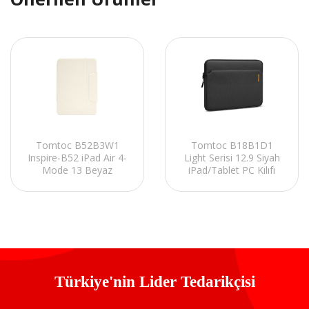
Tomtoc B52B3W1
Tomtoc B18B1D1
Inspire-B52 iPad Air 4-
Light Serisi 12.9 Siyah
Mode 13 Beyaz
iPad/Tablet PC Kılıfı
iPad/Tablet PC Kılıfı
Türkiye'nin Lider Tedarikçisi