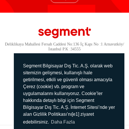
Deliklikaya Mahallesi Fersah Caddesi No:136 İç Kapı No :1 Arnavutköy/
İstanbul P.K :34555
Güvenlik
KVKK Politikamız
Segment Bilgisayar Dış Tic. A.Ş. olarak web
Gizlilik Politikamız
sitemizin gelişmesi, kullanışlı hale
getirilmesi, etkili ve güvenli olması amacıyla
Aydınlatma Metni
Çerez (cookie) vb. program ve
İmha Politikası
uygulamalarını kullanıyoruz. Cookie’ler
444 78 99
hakkında detaylı bilgi için Segment
Bilgisayar Dış Tic. A.Ş. İnternet Sitesi’nde yer
info@segment.com.tr
alan Gizlilik Politikası’nı[e1] ziyaret
edebilirsiniz.
Daha Fazla