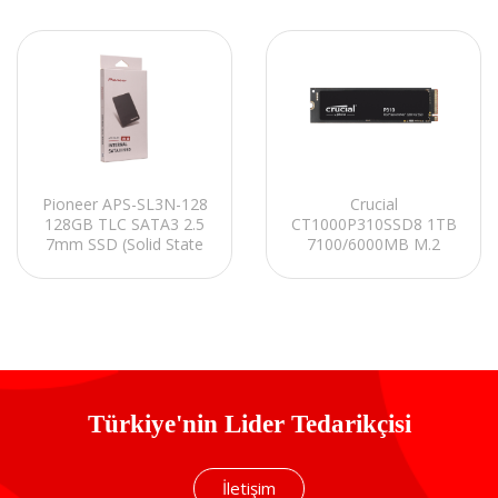
Pioneer APS-SL3N-128
Crucial
128GB TLC SATA3 2.5
CT1000P310SSD8 1TB
7mm SSD (Solid State
7100/6000MB M.2
Disk)
SATA 2280 PCIe
Gen4.0x4 NVMe 2.0
SSD
Türkiye'nin Lider Tedarikçisi
İletişim