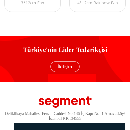
3*12cm Fan
4*12cm Rainbow Fan
Usb3.2/Type-c Atx/M-
Mesh Panel Tempered
Atx Mid-Tower Kasa
Camlı Mid-T Gaming
Oyuncu Kasası
Türkiye'nin Lider Tedarikçisi
İletişim
Deliklikaya Mahallesi Fersah Caddesi No:136 İç Kapı No :1 Arnavutköy/
İstanbul P.K :34555
Güvenlik