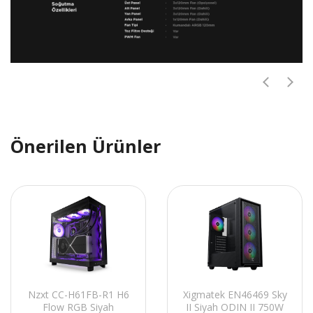
Önerilen Ürünler
Nzxt CC-H61FB-R1 H6
Xigmatek EN46469 Sky
Flow RGB Siyah
II Siyah ODIN II 750W