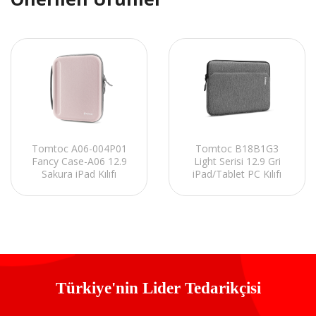
Tomtoc A06-004P01
Tomtoc B18B1G3
Fancy Case-A06 12.9
Light Serisi 12.9 Gri
Sakura iPad Kılıfı
iPad/Tablet PC Kılıfı
Türkiye'nin Lider Tedarikçisi