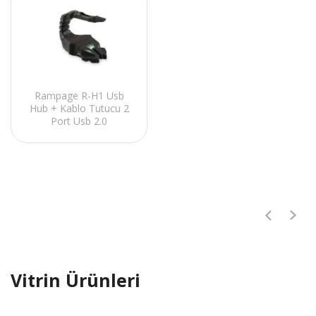
Rampage R-H1 Usb
Hub + Kablo Tutucu 2
Port Usb 2.0
Vitrin Ürünleri