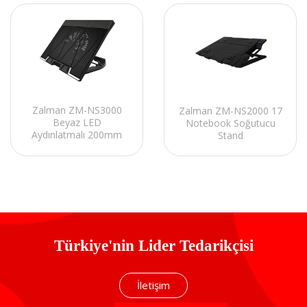
Zalman ZM-NS3000
Zalman ZM-NS2000 17
Beyaz LED
Notebook Soğutucu
Aydınlatmalı 200mm
Stand
Fan 17 Notebook
Soğutucu Stand
Türkiye'nin Lider Tedarikçisi
İletişim