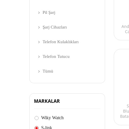
Pil Şarj
And
Şarj Cihazları
Ca
Telefon Kulaklıkları
Telefon Tutucu
Tümü
MARKALAR
S
Bl
Bata
Wiky Watch
S-link