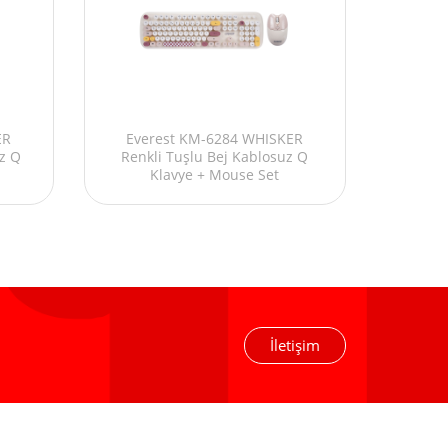
Evere
ER
Everest KM-6284 WHISKER
Tuş
uz Q
Renkli Tuşlu Bej Kablosuz Q
Multi
Klavye + Mouse Set
İletişim