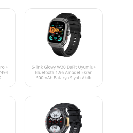
Pro +
S-link Glowy W30 DaFit Uyumlu+
*494
Bluetooth 1.96 Amodel Ekran
S
500mAh Batarya Siyah Akıllı
lı Sa
Saat/ Smart Watch