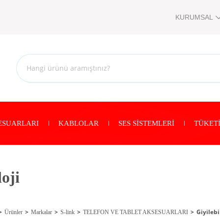
KURUMSAL
ESUARLARI
KABLOLAR
SES SİSTEMLERİ
TÜKETİ
loji
Giyilebi
Ürünler
Markalar
S-link
TELEFON VE TABLET AKSESUARLARI