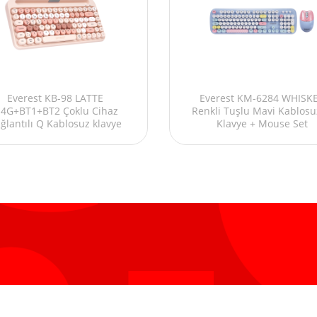
Everest KB-98 LATTE
Everest KM-6284 WHISK
.4G+BT1+BT2 Çoklu Cihaz
Renkli Tuşlu Mavi Kablos
ğlantılı Q Kablosuz klavye
Klavye + Mouse Set