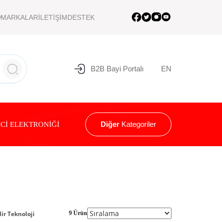
MARKALAR
İLETİŞİM
DESTEK
B2B Bayi Portalı
EN
Diğer
Kategoriler
Cİ ELEKTRONİĞİ
9 Ürün
lir Teknoloji