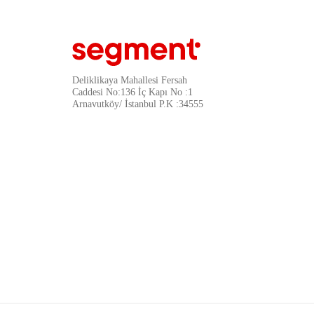
Deliklikaya Mahallesi Fersah
Caddesi No:136 İç Kapı No :1
Arnavutköy/ İstanbul P.K :34555