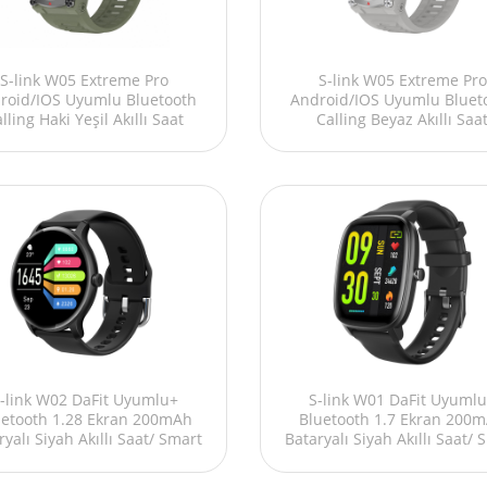
S-link W05 Extreme Pro
S-link W05 Extreme Pro
roid/IOS Uyumlu Bluetooth
Android/IOS Uyumlu Bluet
lling Haki Yeşil Akıllı Saat
Calling Beyaz Akıllı Saa
-link W02 DaFit Uyumlu+
S-link W01 DaFit Uyuml
uetooth 1.28 Ekran 200mAh
Bluetooth 1.7 Ekran 200
ryalı Siyah Akıllı Saat/ Smart
Bataryalı Siyah Akıllı Saat/ 
Watch
Watch