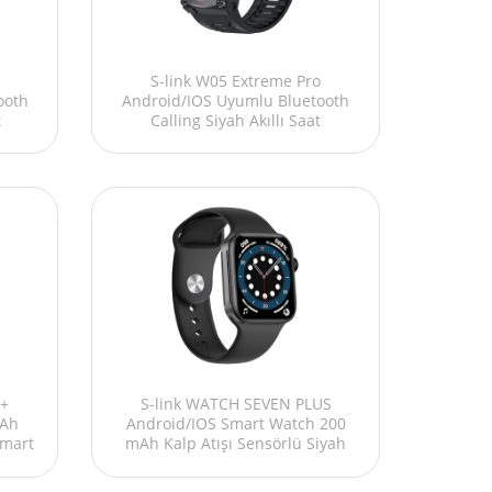
S-link W05 Extreme Pro
ooth
Android/IOS Uyumlu Bluetooth
t
Calling Siyah Akıllı Saat
u+
S-link WATCH SEVEN PLUS
mAh
Android/IOS Smart Watch 200
Smart
mAh Kalp Atışı Sensörlü Siyah
Akıllı Saat