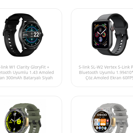
-link W1 Clarity GloryFit +
S-link SL-W2 Vertex S-Link 
etooth Uyumlu 1.43 Amoled
Bluetooth Uyumlu 1.99410
an 300mAh Bataryalı Siyah
Çöz.Amoled Ekran 60FP
Akıllı Saat/ Smart Watch
350mAh. Bataryalı Siyah Akıl