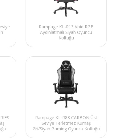
eviye
Rampage KL-R13 Void RGB
ah
Aydınlatmalı Siyah Oyuncu
u
Koltuğu
RIES
Rampage KL-R83 CARBON Üst
maş
Seviye Terletmez Kumaş
uğu
Gri/Siyah Gaming Oyuncu Koltuğu