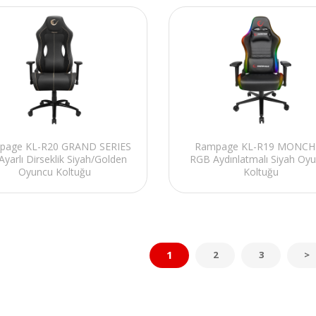
page KL-R20 GRAND SERIES
Rampage KL-R19 MONCH
Ayarlı Dirseklik Siyah/Golden
RGB Aydınlatmalı Siyah Oy
Oyuncu Koltuğu
Koltuğu
1
2
3
>