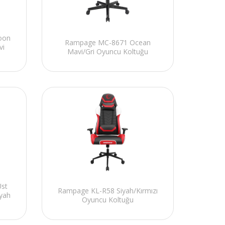
oon
Rampage MC-8671 Ocean
vi
Mavi/Gri Oyuncu Koltuğu
st
Rampage KL-R58 Siyah/Kırmızı
iyah
Oyuncu Koltuğu
u