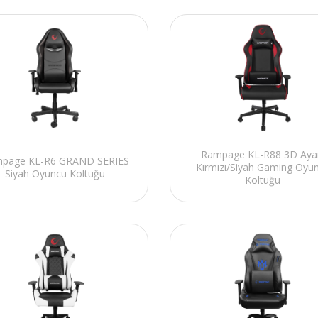
Rampage KL-R88 3D Ayar
page KL-R6 GRAND SERIES
Kırmızı/Siyah Gaming Oyu
Siyah Oyuncu Koltuğu
Koltuğu