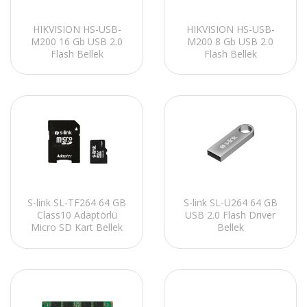
HIKVISION HS-USB-
HIKVISION HS-USB-
M200 16 Gb USB 2.0
M200 8 Gb USB 2.0
Flash Bellek
Flash Bellek
S-link SL-TF264 64 GB
S-link SL-U264 64 GB
Class10 Adaptörlü
USB 2.0 Flash Driver
Micro SD Kart Bellek
Bellek