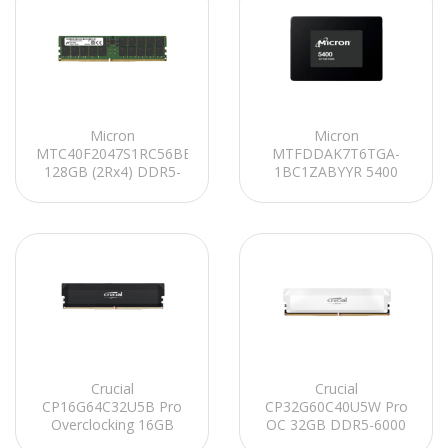
Micron
Micron
MTC40F2047S1RC56BB2R
MTFDDAK7T6TGA-
128GB (2Rx4) DDR5-
1BC1ZABYYR 5400
5600 RDIMM CL46
PRO 7680GB SATA 2.5
(16Gbit) Server RAM
(7mm) Non-SED
Enterprise SSD
Crucial
Crucial
CP16G64C32U5B Pro
CP32G60C40U5W Pro
Overclocking 16GB
OC 32GB DDR5-6000
DDR5-6400 UDIMM
UDIMM CL40 (16Gbit)