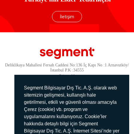
İletişim
Deliklikaya Mahallesi Fersah Caddesi No:136 İç Kapı No :1 Arnavutköy/
İstanbul P.K :34555
Güvenlik
KVKK Politikamız
Segment Bilgisayar Dış Tic. A.Ş. olarak web
Gizlilik Politikamız
sitemizin gelişmesi, kullanışlı hale
getirilmesi, etkili ve güvenli olması amacıyla
Aydınlatma Metni
Çerez (cookie) vb. program ve
İmha Politikası
uygulamalarını kullanıyoruz. Cookie’ler
444 78 99
hakkında detaylı bilgi için Segment
Bilgisayar Dış Tic. A.Ş. İnternet Sitesi’nde yer
info@segment.com.tr