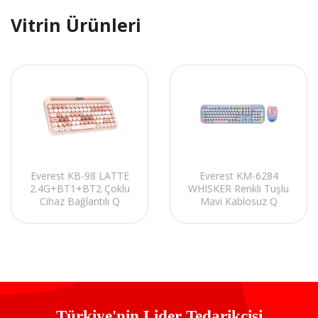
Vitrin Ürünleri
Everest KB-98 LATTE
Everest KM-6284
2.4G+BT1+BT2 Çoklu
WHISKER Renkli Tuşlu
Cihaz Bağlantılı Q
Mavi Kablosuz Q
Kablosuz klavye
Klavye + Mouse Set
Türkiye'nin Lider Tedarikçisi