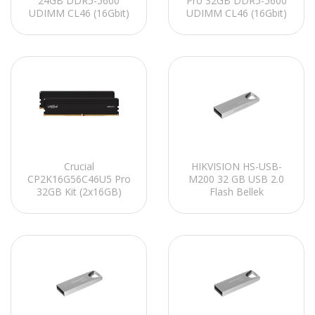
24GB DDR5-5600
Pro 32GB DDR5-5600
UDIMM CL46 (16Gbit)
UDIMM CL46 (16Gbit)
Notebook Ram
Soğutuculu PC RAM
Crucial
HIKVISION HS-USB-
CP2K16G56C46U5 Pro
M200 32 GB USB 2.0
32GB Kit (2x16GB)
Flash Bellek
DDR5-5600 UDIMM
CL46 (16Gbit)
Soğutuculu PC RAM