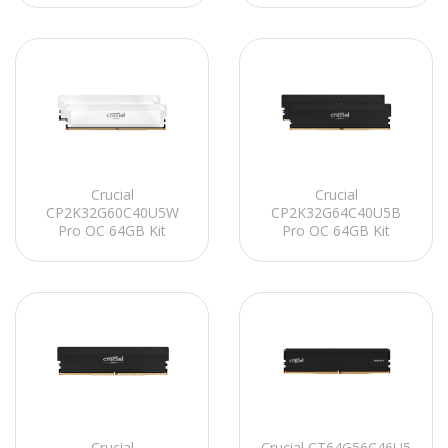
CL32 (16Gbit)
Soğutuculu PC RAM
Soğutuculu PC RAM
Crucial
Crucial
CP2K32G60C40U5W
CP2K32G64C40U5B
Pro OC 64GB Kit
Pro OC 64GB Kit
(2x32GB) DDR5-6000
(2x32GB) DDR5-6400
UDIMM CL40 (16Gbit)
UDIMM CL40 (16Gbit)
Soğutuculu PC RAM
Soğutuculu PC RAM
Crucial
Crucial CT64G56C46U5