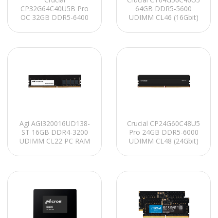
CP32G64C40U5B Pro
64GB DDR5-5600
OC 32GB DDR5-6400
UDIMM CL46 (16Gbit)
UDIMM CL40 (16Gbit)
PC RAM
Soğutuculu PC RAM
Crucial CP24G60C48U5
Agi AGI320016UD138-
Pro 24GB DDR5-6000
ST 16GB DDR4-3200
UDIMM CL48 (24Gbit)
UDIMM CL22 PC RAM
Soğutuculu PC RAM