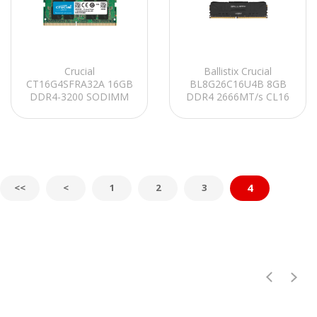
Crucial
Ballistix Crucial
CT16G4SFRA32A 16GB
BL8G26C16U4B 8GB
DDR4-3200 SODIMM
DDR4 2666MT/s CL16
CL22 Notebook Ram
Unbuffered DIMM
288pin Black RAM
4
<<
<
1
2
3