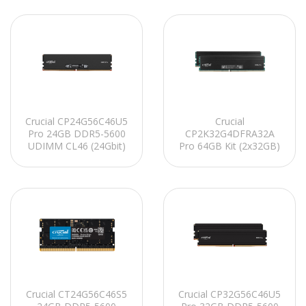
Crucial CP24G56C46U5
Crucial
Pro 24GB DDR5-5600
CP2K32G4DFRA32A
UDIMM CL46 (24Gbit)
Pro 64GB Kit (2x32GB)
Soğutuculu PC RAM
DDR4-3200 UDIMM
CL22 (16Gbit)
Soğutuculu PC RAM
Crucial CT24G56C46S5
Crucial CP32G56C46U5