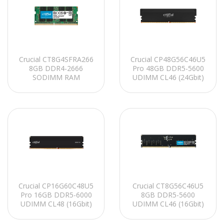
Crucial CP48G56C46U5
Crucial CT8G4SFRA266
Pro 48GB DDR5-5600
8GB DDR4-2666
UDIMM CL46 (24Gbit)
SODIMM RAM
Soğutuculu PC RAM
Crucial CP16G60C48U5
Crucial CT8G56C46U5
Pro 16GB DDR5-6000
8GB DDR5-5600
UDIMM CL48 (16Gbit)
UDIMM CL46 (16Gbit)
Soğutuculu PC RAM
PC RAM