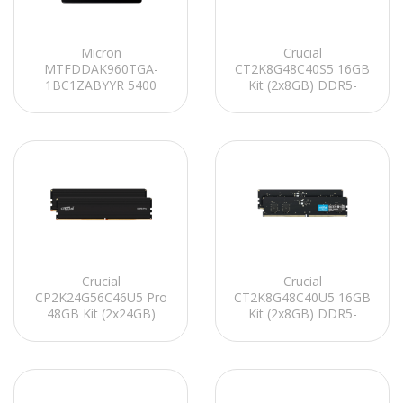
Micron
Crucial
MTFDDAK960TGA-
CT2K8G48C40S5 16GB
1BC1ZABYYR 5400
Kit (2x8GB) DDR5-
PRO 960GB SATA 2.5
4800 SO-DIMM CL40
(7mm) Non-SED
(16Gbit) Notebook
Enterprise SSD
Ram
Crucial
Crucial
CP2K24G56C46U5 Pro
CT2K8G48C40U5 16GB
48GB Kit (2x24GB)
Kit (2x8GB) DDR5-
DDR5-5600 UDIMM
4800 UDIMM CL40
CL46 (16Gbit)
(16Gbit) PC RAM
Soğutuculu PC RAM